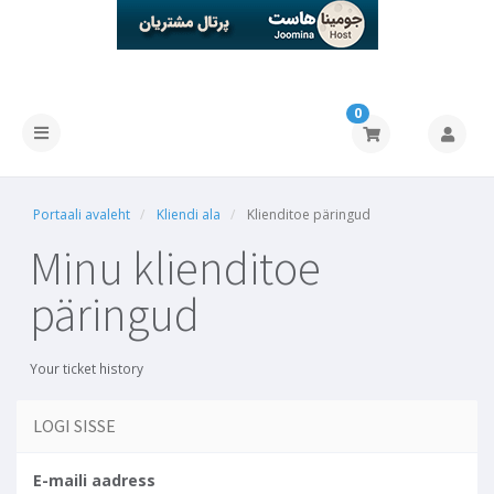
0
Portaali avaleht
Kliendi ala
Klienditoe päringud
Minu klienditoe
päringud
Your ticket history
LOGI SISSE
E-maili aadress