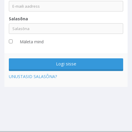
Salasõna
Mäleta mind
UNUSTASID SALASÕNA?