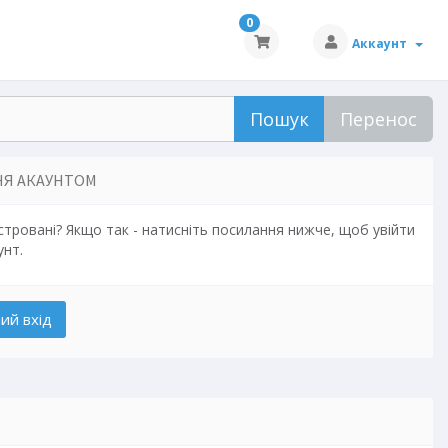
0
Аккаунт
Пошук
Перенос
НЯ АКАУНТОМ
тровані? Якщо так - натисніть посилання нижче, щоб увійти
унт.