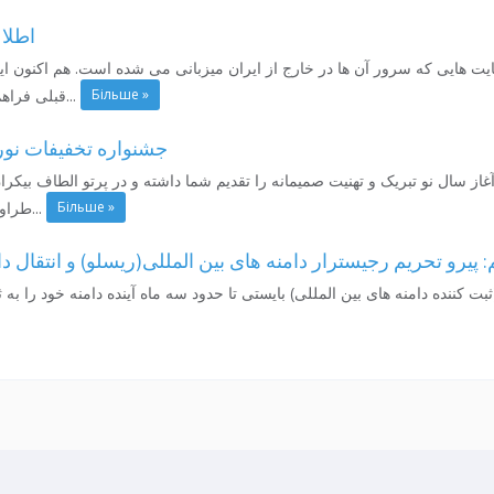
اطلاع
 هایی که سرور آن ها در خارج از ایران میزبانی می شده است. هم اکنون ای
Більше »
قبلی فراهم شده است تا با پر نمودن فرم...
جشنواره تخفیفات نوروزی 1397 جوم
غاز سال نو تبریک و تهنیت صمیمانه را تقدیم شما داشته و در پرتو الطاف بیکر
Більше »
طراوت و شادکامی، عزت و کامیابی...
 پیرو تحریم رجیسترار دامنه های بین المللی(ریسلو) و انتقال دا
 کننده دامنه های بین المللی) بایستی تا حدود سه ماه آینده دامنه خود را به ث