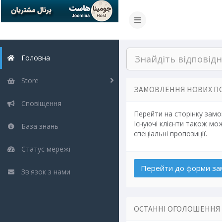
Головна
Store
ЗАМОВЛЕННЯ НОВИХ П
Сповіщення
Перейти на сторінку замо
Існуючі клієнти також мо
База знань
спеціальні пропозиції.
Статус мережі
Зв'язок з нами
ОСТАННІ ОГОЛОШЕННЯ