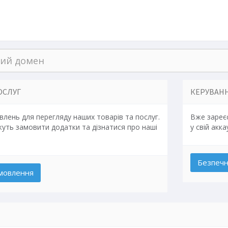
ОСЛУГ
КЕРУВАН
влень для перегляду наших товарів та послуг.
Вже зареєс
жуть замовити додатки та дізнатися про наші
у свій акка